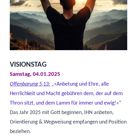
VISIONSTAG
Samstag, 04.01.2025
Offenbarung 5,13
:
„»
Anbetung
und Ehre, alle
Herrlichkeit und Macht gebühren dem, der auf dem
Thron sitzt, und dem Lamm für immer und ewig!«“
Das Jahr 2025 mit Gott beginnen, IHN anbeten,
Orientierung & Wegweisung empfangen und Position
beziehen.